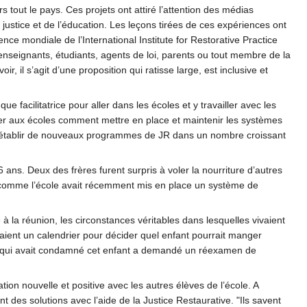
s tout le pays. Ces projets ont attiré l’attention des médias
a justice et de l’éducation. Les leçons tirées de ces expériences ont
nce mondiale de l’International Institute for Restorative Practice
, enseignants, étudiants, agents de loi, parents ou tout membre de la
 il s’agit d’une proposition qui ratisse large, est inclusive et
facilitatrice pour aller dans les écoles et y travailler avec les
ner aux écoles comment mettre en place et maintenir les systèmes
e d’établir de nouveaux programmes de JR dans un nombre croissant
 ans. Deux des frères furent surpris à voler la nourriture d’autres
is, comme l’école avait récemment mis en place un système de
ce à la réunion, les circonstances véritables dans lesquelles vivaient
lisaient un calendrier pour décider quel enfant pourrait manger
juge qui avait condamné cet enfant a demandé un réexamen de
tion nouvelle et positive avec les autres élèves de l’école. A
t des solutions avec l’aide de la Justice Restaurative. "Ils savent