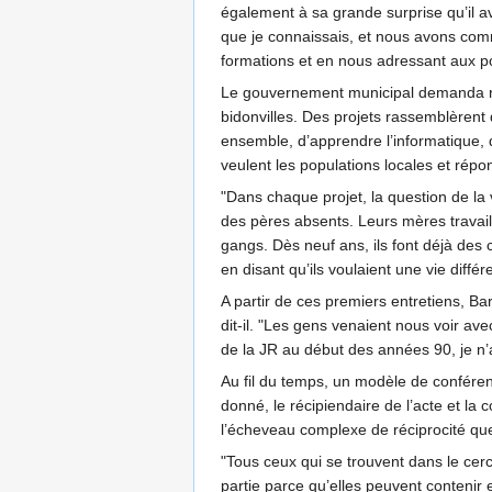
également à sa grande surprise qu’il av
que je connaissais, et nous avons co
formations et en nous adressant aux pol
Le gouvernement municipal demanda rapi
bidonvilles. Des projets rassemblèrent
ensemble, d’apprendre l’informatique, d’
veulent les populations locales et rép
"Dans chaque projet, la question de la 
des pères absents. Leurs mères travail
gangs. Dès neuf ans, ils font déjà des 
en disant qu’ils voulaient une vie différ
A partir de ces premiers entretiens, Ba
dit-il. "Les gens venaient nous voir av
de la JR au début des années 90, je n’a
Au fil du temps, un modèle de conférence
donné, le récipiendaire de l’acte et la
l’écheveau complexe de réciprocité que
"Tous ceux qui se trouvent dans le ce
partie parce qu’elles peuvent contenir et