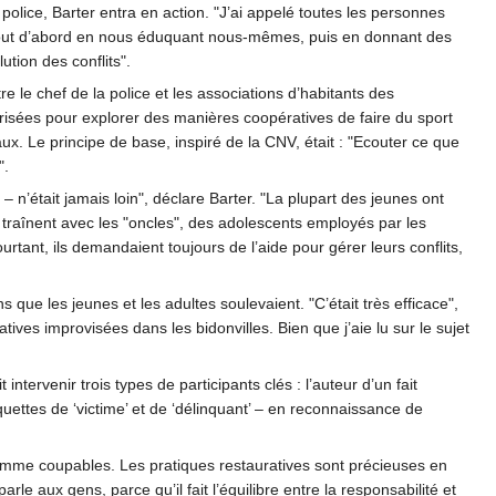
police, Barter entra en action. "J’ai appelé toutes les personnes
 tout d’abord en nous éduquant nous-mêmes, puis en donnant des
tion des conflits".
le chef de la police et les associations d’habitants des
orisées pour explorer des manières coopératives de faire du sport
aux. Le principe de base, inspiré de la CNV, était : "Ecouter ce que
".
 n’était jamais loin", déclare Barter. "La plupart des jeunes ont
traînent avec les "oncles", des adolescents employés par les
rtant, ils demandaient toujours de l’aide pour gérer leurs conflits,
que les jeunes et les adultes soulevaient. "C’était très efficace",
ves improvisées dans les bidonvilles. Bien que j’aie lu sur le sujet
ntervenir trois types de participants clés : l’auteur d’un fait
quettes de ‘victime’ et de ‘délinquant’ – en reconnaissance de
omme coupables. Les pratiques restauratives sont précieuses en
rle aux gens, parce qu’il fait l’équilibre entre la responsabilité et