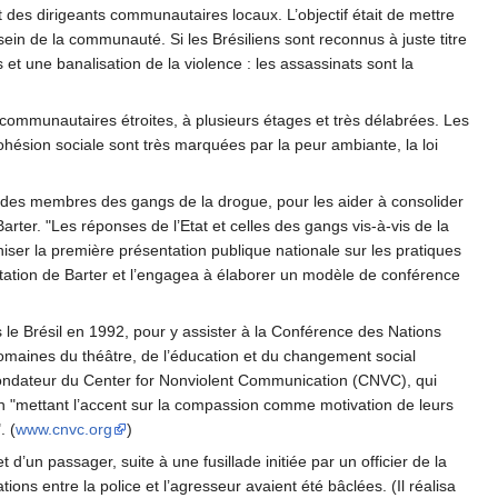
t des dirigeants communautaires locaux. L’objectif était de mettre
 sein de la communauté. Si les Brésiliens sont reconnus à juste titre
 et une banalisation de la violence : les assassinats sont la
communautaires étroites, à plusieurs étages et très délabrées. Les
cohésion sociale sont très marquées par la peur ambiante, la loi
t des membres des gangs de la drogue, pour les aider à consolider
rter. "Les réponses de l’Etat et celles des gangs vis-à-vis de la
iser la première présentation publique nationale sur les pratiques
entation de Barter et l’engagea à élaborer un modèle de conférence
is le Brésil en 1992, pour y assister à la Conférence des Nations
domaines du théâtre, de l’éducation et du changement social
g, fondateur du Center for Nonviolent Communication (CNVC), qui
 en "mettant l’accent sur la compassion comme motivation de leurs
. (
www.cnvc.org
)
d’un passager, suite à une fusillade initiée par un officier de la
ons entre la police et l’agresseur avaient été bâclées. (Il réalisa