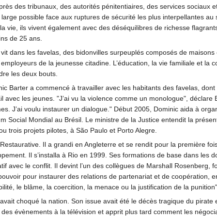
uprès des tribunaux, des autorités pénitentiaires, des services sociaux e
 large possible face aux ruptures de sécurité les plus interpellantes au
a vie, ils vivent également avec des déséquilibres de richesse flagrants
ins de 25 ans.
 vit dans les favelas, des bidonvilles surpeuplés composés de maisons 
employeurs de la jeunesse citadine. L’éducation, la vie familiale et la 
ndre les deux bouts.
ic Barter a commencé à travailler avec les habitants des favelas, don
il avec les jeunes. "J’ai vu la violence comme un monologue", déclare Ba
es. J’ai voulu instaurer un dialogue." Début 2005, Dominic aida à organ
um Social Mondial au Brésil. Le ministre de la Justice entendit la prés
ou trois projets pilotes, à São Paulo et Porto Alegre.
Restaurative. Il a grandi en Angleterre et se rendit pour la première fo
ppement. Il s’installa à Rio en 1999. Ses formations de base dans les 
atif avec le conflit. Il devint l’un des collègues de Marshall Rosenber
 pouvoir pour instaurer des relations de partenariat et de coopération,
ilité, le blâme, la coercition, la menace ou la justification de la punition"
it choqué la nation. Son issue avait été le décès tragique du pirate et 
 des évènements à la télévision et apprit plus tard comment les négociati