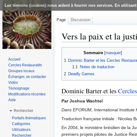
Les témoins (cookies) nous aident à fournir nos services. En utilisant
Page
Discussion
Vers la paix et la just
Aller à :
navigation
,
rechercher
Sommaire
[
masquer
]
Accueil
1
Dominic Barter et les Cercles Restaura
Cercles Restauratifs
1.1
Notes de traduction
Groupes locaux
2
Deadly Games
Échanger, se contacter
Vidéo
Témoignage
Dominic Barter et les
Cercles
Modifications récentes
Aide
Par Joshua Wachtel
Dans EFORUM, International Institute f
Rechercher
Portails thématiques
Traduction française initiale : Nicolas
Catégories
En 2004, le ministère brésilien de la
Utilisateurs
premiers projets pilotes de Justice Rest
Rechercher