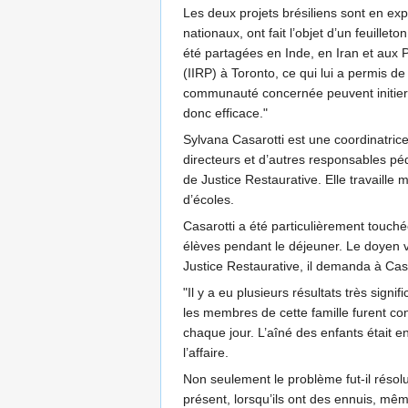
Les deux projets brésiliens sont en expa
nationaux, ont fait l’objet d’un feuille
été partagées en Inde, en Iran et aux P
(IIRP) à Toronto, ce qui lui a permis d
communauté concernée peuvent initier le 
donc efficace."
Sylvana Casarotti est une coordinatrice
directeurs et d’autres responsables pé
de Justice Restaurative. Elle travaill
d’écoles.
Casarotti a été particulièrement touchée
élèves pendant le déjeuner. Le doyen v
Justice Restaurative, il demanda à Casa
"Il y a eu plusieurs résultats très signi
les membres de cette famille furent conn
chaque jour. L’aîné des enfants était 
l’affaire.
Non seulement le problème fut-il résolu 
présent, lorsqu’ils ont des ennuis, même