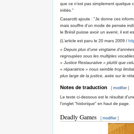
que ce n’est pas simplement quelque cho
initiés."
Casarotti ajoute : "Je donne ces informa
mais souffre d’un mode de pensée indivi
le Brésil puisse avoir un avenir, il est
(L’article est paru le 20 mars 2009 /
htt
« Depuis plus d’une vingtaine d’année
regroupées sous les multiples vocables d
« Justice Restaurative » plutôt que celu
« réparatrice » nous semble trop limit
plus large de la justice, axée sur le ré
Notes de traduction
[
modifier
]
Le texte ci-dessous est le résultat d'u
l'onglet "historique" en haut de page.
Deadly Games
[
modifier
]