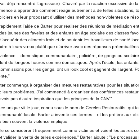
ait déjà rencontré l’agresseur). Chaviré par la réaction excessive de la 
mmencé à apprendre comment réagir autrement à de telles situations,
iciers en leur proposant d’utiliser des méthodes non-violentes de résolu
dement l’aide de Barter pour réaliser des réunions de médiation entre 
 des jeunes des favelas et des enfants en âge scolaire des classes fav
acquérir des aliments frais et de soutenir les travailleurs de santé loc
ondre à leurs vœux plutôt que d’arriver avec des réponses préemballées
violence – domestique, communautaire, policière, de gangs ou scolaire –
lent de longues heures comme domestiques. Après l’école, les enfants 
commissions pour les gangs, ont un look cool et gagnent de l’argent. Pou
ente."
rter commença à organiser des mesures restauratives pour les situations 
ec leurs problèmes. J’ai commencé à organiser des conférences restaurati
vais pas d’autre inspiration que les principes de la CNV."
 unique vit le jour, connu sous le nom de Cercles Restauratifs, qui fait i
 communauté locale. Barter a inventé ces termes – et les préfère aux éti
 bien souvent la violence implique.
rcle se considèrent fréquemment comme victimes et voient les autres c
 valider la vérité de telles expériences." Barter ajoute : "Le processus pa