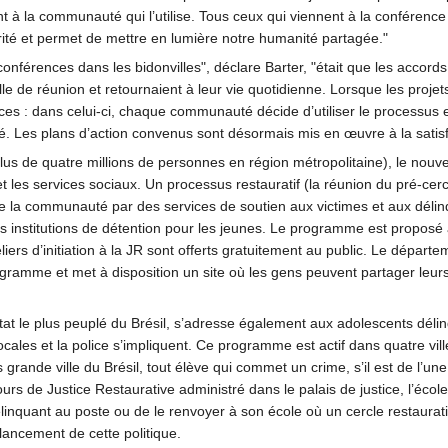
ent à la communauté qui l’utilise. Tous ceux qui viennent à la conférence 
rité et permet de mettre en lumière notre humanité partagée."
nférences dans les bidonvilles", déclare Barter, "était que les accords, 
alle de réunion et retournaient à leur vie quotidienne. Lorsque les proj
es : dans celui-ci, chaque communauté décide d’utiliser le processus et
agé. Les plans d’action convenus sont désormais mis en œuvre à la sati
plus de quatre millions de personnes en région métropolitaine), le nou
 et les services sociaux. Un processus restauratif (la réunion du pré-cer
de la communauté par des services de soutien aux victimes et aux délinq
 des institutions de détention pour les jeunes. Le programme est propos
liers d’initiation à la JR sont offerts gratuitement au public. Le départ
rogramme et met à disposition un site où les gens peuvent partager leu
t le plus peuplé du Brésil, s’adresse également aux adolescents délinqu
 locales et la police s’impliquent. Ce programme est actif dans quatre vill
grande ville du Brésil, tout élève qui commet un crime, s’il est de l’un
rcours de Justice Restaurative administré dans le palais de justice, l’éc
linquant au poste ou de le renvoyer à son école où un cercle restaura
ancement de cette politique.