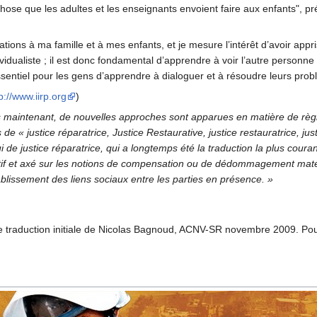
se que les adultes et les enseignants envoient faire aux enfants", préc
tions à ma famille et à mes enfants, et je mesure l’intérêt d’avoir appri
dualiste ; il est donc fondamental d’apprendre à voir l’autre personne 
 essentiel pour les gens d’apprendre à dialoguer et à résoudre leurs pro
p://www.iirp.org
)
s maintenant, de nouvelles approches sont apparues en matière de règl
e « justice réparatrice, Justice Restaurative, justice restauratrice, jus
i de justice réparatrice, qui a longtemps été la traduction la plus coura
atif et axé sur les notions de compensation ou de dédommagement matéri
tablissement des liens sociaux entre les parties en présence. »
ne traduction initiale de Nicolas Bagnoud, ACNV-SR novembre 2009. Pour vo