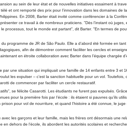
nsion au sein de leur état et de nouvelles initiatives essaiment à traver
ton télé et ont remporté des prix pour l’innovation dans les domaines de l
hilippines. En 2008, Barter était invité comme conférencier à la Confére
e présenter ce travail à de nombreux praticiens. "Dès l’instant où juges
processus, tout le monde est partant", dit Barter. "En termes de pouvoir,
 du programme de JR de São Paulo. Elle a d’abord été formée en tant que 
dagogiques, afin de démontrer comment faciliter les cercles et enseig
e maintenant en étroite collaboration avec Barter dans l’équipe chargé
 par une situation qui impliquait une famille de 14 enfants entre 3 et 16
oulut les expulser – c’est la sanction habituelle pour un vol. Toutefo
rotti de commencer par faciliter un cercle restauratif.
ficatifs", se félicite Casarotti. Les étudiants ne furent pas expulsés. Grâ
ues pour la première fois par l’école : ils étaient si pauvres qu’ils uti
en prison pour vol de nourriture, et quand l’histoire a été connue, le 
avec les garçons et leur famille, mais les frères ont désormais une rela
 en dehors de l’école, ils abordent les autorités scolaires et recherchen