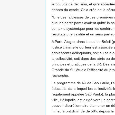
le pouvoir de décision, et qu’il apparti
dehors du cercle. Cela crée de la sécu
"Une des faiblesses de ces premières co
que les participants avaient quitté la s
contexte systémique pour les conférenc
résultats une validité et un sens part
A Porto Alegre, dans le sud du Brésil (
justice criminelle qui leur est associée
adolescents délinquants, soit au sein 
la collectivité, soit dans des abris ou
principes et pratiques de la JR. Des ate
Grande do Sul étudie l’efficacité du p
recherche.
Le programme de RJ de São Paulo, l’éta
éducatifs, dans lequel les collectivités
(également appelée São Paulo), la plus 
ville, Héliopolis, est dirigé vers un pa
pouvoir discrétionnaire d’amener un dé
mineurs ont diminué de 50% depuis le l