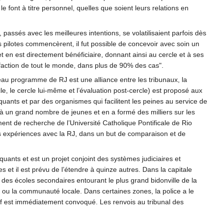
le font à titre personnel, quelles que soient leurs relations en
passés avec les meilleures intentions, se volatilisaient parfois dès
ets pilotes commencèrent, il fut possible de concevoir avec soin un
 en est directement bénéficiaire, donnant ainsi au cercle et à ses
sfaction de tout le monde, dans plus de 90% des cas".
veau programme de RJ est une alliance entre les tribunaux, la
cle, le cercle lui-même et l’évaluation post-cercle) est proposé aux
uants et par des organismes qui facilitent les peines au service de
é à un grand nombre de jeunes et en a formé des milliers sur les
ement de recherche de l’Université Catholique Pontificale de Rio
rs expériences avec la RJ, dans un but de comparaison et de
ants et est un projet conjoint des systèmes judiciaires et
es et il est prévu de l’étendre à quinze autres. Dans la capitale
e des écoles secondaires entourant le plus grand bidonville de la
ole ou la communauté locale. Dans certaines zones, la police a le
tif est immédiatement convoqué. Les renvois au tribunal des