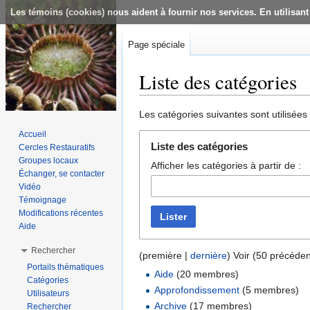
Les témoins (cookies) nous aident à fournir nos services. En utilisant
Page spéciale
Liste des catégories
Aller à :
navigation
,
rechercher
Les catégories suivantes sont utilisées
Accueil
Liste des catégories
Cercles Restauratifs
Groupes locaux
Afficher les catégories à partir de :
Échanger, se contacter
Vidéo
Témoignage
Modifications récentes
Lister
Aide
Rechercher
(première |
dernière
) Voir (50 précéde
Portails thématiques
Aide
‏‎ (20 membres)
Catégories
Approfondissement
‏‎ (5 membres)
Utilisateurs
Archive
‏‎ (17 membres)
Rechercher