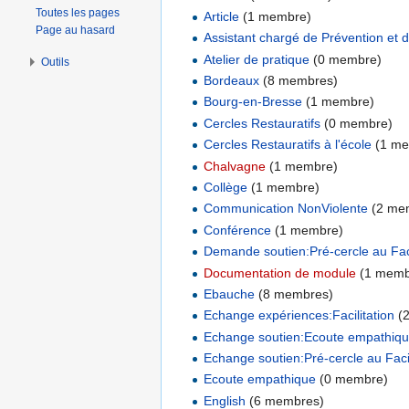
Toutes les pages
Article
‏‎ (1 membre)
Page au hasard
Assistant chargé de Prévention et 
Atelier de pratique
‏‎ (0 membre)
Outils
Bordeaux
‏‎ (8 membres)
Bourg-en-Bresse
‏‎ (1 membre)
Cercles Restauratifs
‏‎ (0 membre)
Cercles Restauratifs à l'école
‏‎ (1 
Chalvagne
‏‎ (1 membre)
Collège
‏‎ (1 membre)
Communication NonViolente
‏‎ (2 m
Conférence
‏‎ (1 membre)
Demande soutien:Pré-cercle au Faci
Documentation de module
‏‎ (1 mem
Ebauche
‏‎ (8 membres)
Echange expériences:Facilitation
‏‎
Echange soutien:Ecoute empathiq
Echange soutien:Pré-cercle au Facil
Ecoute empathique
‏‎ (0 membre)
English
‏‎ (6 membres)