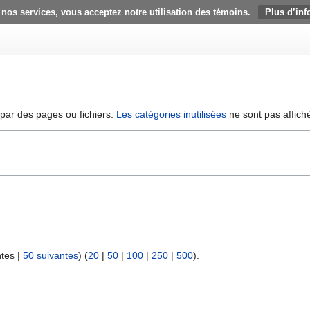
 nos services, vous acceptez notre utilisation des témoins.
Plus d’inf
 par des pages ou fichiers.
Les catégories inutilisées
ne sont pas affich
ntes |
50 suivantes
) (
20
|
50
|
100
|
250
|
500
).