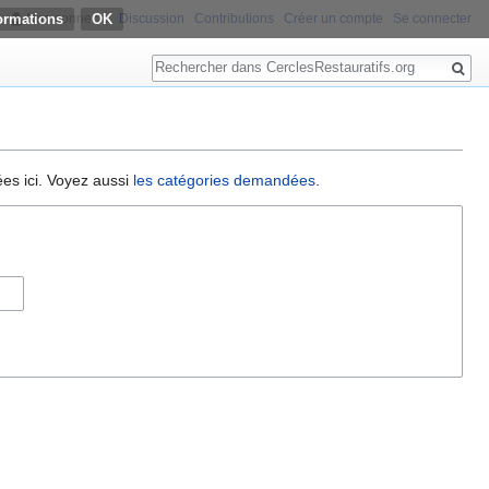
ormations
Non connecté
Discussion
Contributions
Créer un compte
Se connecter
Rechercher
ées ici. Voyez aussi
les catégories demandées
.