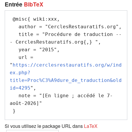
Entrée
BibTeX
 @misc{ wiki:xxx,

   author = "CerclesRestauratifs.org",

   title = "Procédure de traduction --
- CerclesRestauratifs.org{,} ",

   year = "2015",

   url = 
"
https://cerclesrestauratifs.org/w/ind
ex.php?
title=Proc%C3%A9dure_de_traduction&old
id=4295
",

   note = "[En ligne ; accédé le 7-
août-2026]"

Si vous utilisez le package URL dans
LaTeX