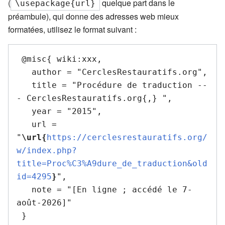
(
quelque part dans le
\usepackage{url}
préambule), qui donne des adresses web mieux
formatées, utilisez le format suivant :
 @misc{ wiki:xxx,

   author = "CerclesRestauratifs.org",

   title = "Procédure de traduction --
- CerclesRestauratifs.org{,} ",

   year = "2015",

   url = 
"
\url{
https://cerclesrestauratifs.org/
w/index.php?
title=Proc%C3%A9dure_de_traduction&old
id=4295
}
",

   note = "[En ligne ; accédé le 7-
août-2026]"
